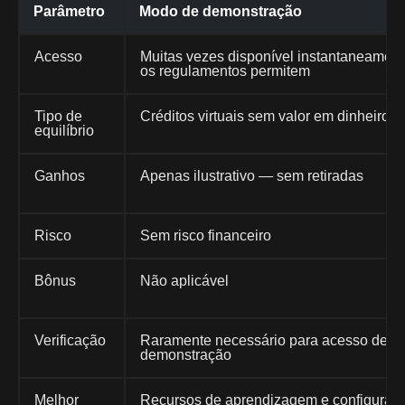
Parâmetro
Modo de demonstração
Acesso
Muitas vezes disponível instantaneamen
os regulamentos permitem
Tipo de
Créditos virtuais sem valor em dinheiro
equilíbrio
Ganhos
Apenas ilustrativo — sem retiradas
Risco
Sem risco financeiro
Bônus
Não aplicável
Verificação
Raramente necessário para acesso de
demonstração
Melhor
Recursos de aprendizagem e configuraç