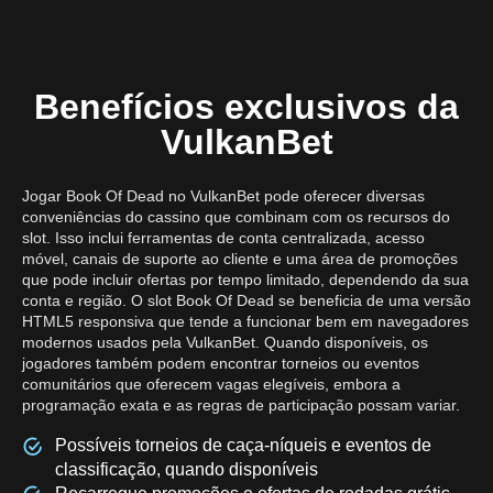
Benefícios exclusivos da
VulkanBet
Jogar Book Of Dead no VulkanBet pode oferecer diversas
conveniências do cassino que combinam com os recursos do
slot. Isso inclui ferramentas de conta centralizada, acesso
móvel, canais de suporte ao cliente e uma área de promoções
que pode incluir ofertas por tempo limitado, dependendo da sua
conta e região. O slot Book Of Dead se beneficia de uma versão
HTML5 responsiva que tende a funcionar bem em navegadores
modernos usados pela VulkanBet. Quando disponíveis, os
jogadores também podem encontrar torneios ou eventos
comunitários que oferecem vagas elegíveis, embora a
programação exata e as regras de participação possam variar.
Possíveis torneios de caça-níqueis e eventos de
classificação, quando disponíveis