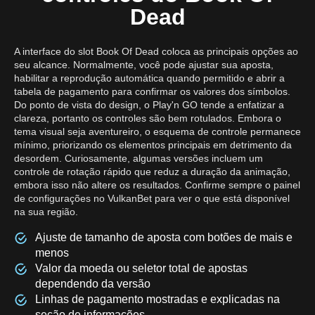
Dead
A interface do slot Book Of Dead coloca as principais opções ao
seu alcance. Normalmente, você pode ajustar sua aposta,
habilitar a reprodução automática quando permitido e abrir a
tabela de pagamento para confirmar os valores dos símbolos.
Do ponto de vista do design, o Play'n GO tende a enfatizar a
clareza, portanto os controles são bem rotulados. Embora o
tema visual seja aventureiro, o esquema de controle permanece
mínimo, priorizando os elementos principais em detrimento da
desordem. Curiosamente, algumas versões incluem um
controle de rotação rápido que reduz a duração da animação,
embora isso não altere os resultados. Confirme sempre o painel
de configurações no VulkanBet para ver o que está disponível
na sua região.
Ajuste de tamanho de aposta com botões de mais e
menos
Valor da moeda ou seletor total de apostas
dependendo da versão
Linhas de pagamento mostradas e explicadas na
seção de informações