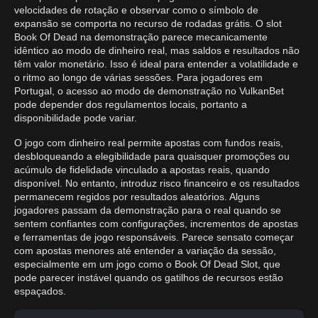
velocidades de rotação e observar como o símbolo de
expansão se comporta no recurso de rodadas grátis. O slot
Book Of Dead na demonstração parece mecanicamente
idêntico ao modo de dinheiro real, mas saldos e resultados não
têm valor monetário. Isso é ideal para entender a volatilidade e
o ritmo ao longo de várias sessões. Para jogadores em
Portugal, o acesso ao modo de demonstração no VulkanBet
pode depender dos regulamentos locais, portanto a
disponibilidade pode variar.
O jogo com dinheiro real permite apostas com fundos reais,
desbloqueando a elegibilidade para quaisquer promoções ou
acúmulo de fidelidade vinculado a apostas reais, quando
disponível. No entanto, introduz risco financeiro e os resultados
permanecem regidos por resultados aleatórios. Alguns
jogadores passam da demonstração para o real quando se
sentem confiantes com configurações, incrementos de apostas
e ferramentas de jogo responsáveis. Parece sensato começar
com apostas menores até entender a variação da sessão,
especialmente em um jogo como o Book Of Dead Slot, que
pode parecer instável quando os gatilhos de recursos estão
espaçados.