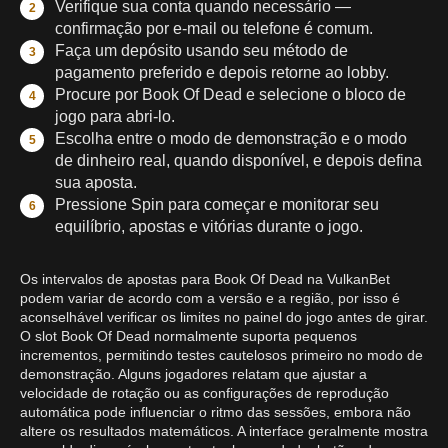
Verifique sua conta quando necessário —
confirmação por e-mail ou telefone é comum.
Faça um depósito usando seu método de
pagamento preferido e depois retorne ao lobby.
Procure por Book Of Dead e selecione o bloco de
jogo para abri-lo.
Escolha entre o modo de demonstração e o modo
de dinheiro real, quando disponível, e depois defina
sua aposta.
Pressione Spin para começar e monitorar seu
equilíbrio, apostas e vitórias durante o jogo.
Os intervalos de apostas para Book Of Dead na VulkanBet
podem variar de acordo com a versão e a região, por isso é
aconselhável verificar os limites no painel do jogo antes de girar.
O slot Book Of Dead normalmente suporta pequenos
incrementos, permitindo testes cautelosos primeiro no modo de
demonstração. Alguns jogadores relatam que ajustar a
velocidade de rotação ou as configurações de reprodução
automática pode influenciar o ritmo das sessões, embora não
altere os resultados matemáticos. A interface geralmente mostra