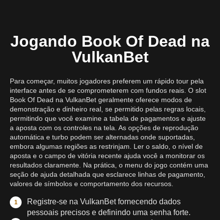
Jogando Book Of Dead na
VulkanBet
Para começar, muitos jogadores preferem um rápido tour pela
interface antes de se comprometerem com fundos reais. O slot
Book Of Dead na VulkanBet geralmente oferece modos de
demonstração e dinheiro real, se permitido pelas regras locais,
permitindo que você examine a tabela de pagamentos e ajuste
a aposta com os controles na tela. As opções de reprodução
automática e turbo podem ser alternadas onde suportadas,
embora algumas regiões as restrinjam. Ler o saldo, o nível de
aposta e o campo de vitória recente ajuda você a monitorar os
resultados claramente. Na prática, o menu do jogo contém uma
seção de ajuda detalhada que esclarece linhas de pagamento,
valores de símbolos e comportamento dos recursos.
Registre-se na VulkanBet fornecendo dados
pessoais precisos e definindo uma senha forte.