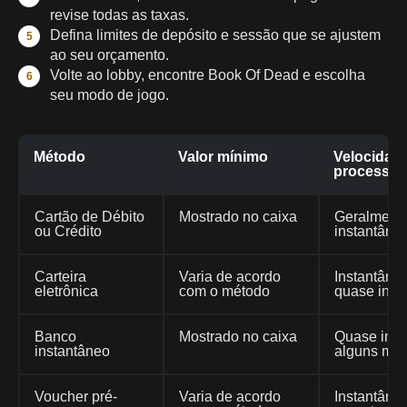
revise todas as taxas.
Defina limites de depósito e sessão que se ajustem
ao seu orçamento.
Volte ao lobby, encontre Book Of Dead e escolha
seu modo de jogo.
Método
Valor mínimo
Velocidad
processa
Cartão de Débito
Mostrado no caixa
Geralment
ou Crédito
instantâne
Carteira
Varia de acordo
Instantâne
eletrônica
com o método
quase inst
Banco
Mostrado no caixa
Quase inst
instantâneo
alguns min
Voucher pré-
Varia de acordo
Instantâne