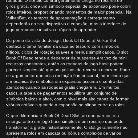
rodadas. O sorteio central geralmente chega no recurso de
giros grátis, onde um símbolo especial de expansão pode cobrir
rolos inteiros, proporcionando momentos de maior potencial. Na
VulkanBet, os tempos de apresentação e carregamento
dependerão do seu dispositivo e conexão, mas a interface do
jogo permanece intuitiva e rápida de aprender.
Do ponto de vista do design, Book Of Dead at VulkanBet
destaca o tema familiar da caça ao tesouro com símbolos
nítidos, ciclos de rotação suaves e menus simplificados. O slot
Book Of Dead tende a depender de suspense em vez de mini
recursos constantes, então as rodadas do jogo base podem
parecer simples até que os gatilhos de recursos ocorram. Pode-
se argumentar que essa restrição é intencional, permitindo que
a mecânica de símbolos em expansão assuma o centro das
atenções quando as rodadas grátis chegarem. Em muitos
casos, a tabela de pagamentos equilibra um conjunto de
símbolos baixos e altos, com o nível mais alto capaz de formar
vitórias notáveis quando a expansão se alinha entre os rolos.
O que diferencia o Book Of Dead Slot, ao que parece, é a
sinergia entre um jogo base simples e um recurso que pode
transformar a grade instantaneamente. O slot geralmente não
apresenta rolos em cascata ou bônus complexos de vários