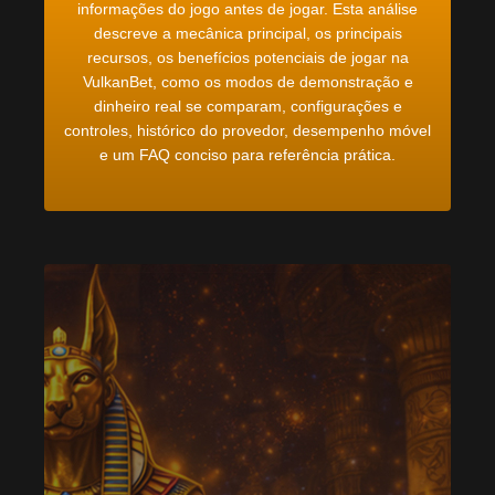
informações do jogo antes de jogar. Esta análise
descreve a mecânica principal, os principais
recursos, os benefícios potenciais de jogar na
VulkanBet, como os modos de demonstração e
dinheiro real se comparam, configurações e
controles, histórico do provedor, desempenho móvel
e um FAQ conciso para referência prática.