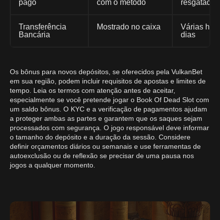
pago
com o método
resgatado
Transferência
Mostrado no caixa
Várias hor
Bancária
dias
Os bônus para novos depósitos, se oferecidos pela VulkanBet
em sua região, podem incluir requisitos de apostas e limites de
tempo. Leia os termos com atenção antes de aceitar,
especialmente se você pretende jogar o Book Of Dead Slot com
um saldo bônus. O KYC e a verificação de pagamentos ajudam
a proteger ambas as partes e garantem que os saques sejam
processados com segurança. O jogo responsável deve informar
o tamanho do depósito e a duração da sessão. Considere
definir orçamentos diários ou semanais e use ferramentas de
autoexclusão ou de reflexão se precisar de uma pausa nos
jogos a qualquer momento.